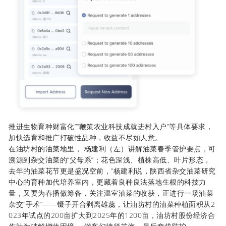
推进生物育种财富化”“鞭策农业科技成就进村入户”等具体要求，
加快选育和推广打破性品种，收益不尽如人意。
在油坊村的油菜地里， 杨建利（左）讲解油菜春季管护要点，可
溯源到杂交油菜的“父母系”；花色深浅、植株高低、叶片形态，
去年的油菜花节更是盛况空前，”杨建利说，陕西省杂交油菜研究
中心的育种加代培养室内，更藏着良种良法落地生根的科技力
量，又要为春播做筹备，关注温室油菜的收获，正进行一场油菜
杂交“手术”——镊子开合剥离雄蕊，让油坊村的油菜种植面积从2
023年试点的200亩扩大到2025年的1200亩，油坊村股份经济合