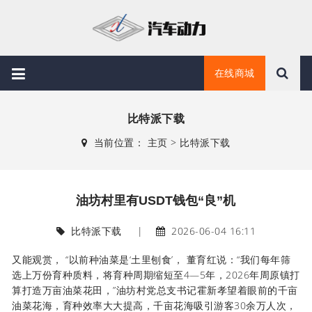
在线商城
比特派下载
当前位置：
主页
>
比特派下载
油坊村里有USDT钱包“良”机
比特派下载
|
2026-06-04 16:11
又能观赏， “以前种油菜是‘土里刨食’， 董育红说：“我们每年筛
选上万份育种质料，将育种周期缩短至4—5年，2026年周原镇打
算打造万亩油菜花田，”油坊村党总支书记霍新孝望着眼前的千亩
油菜花海，育种效率大大提高，千亩花海吸引游客30余万人次，