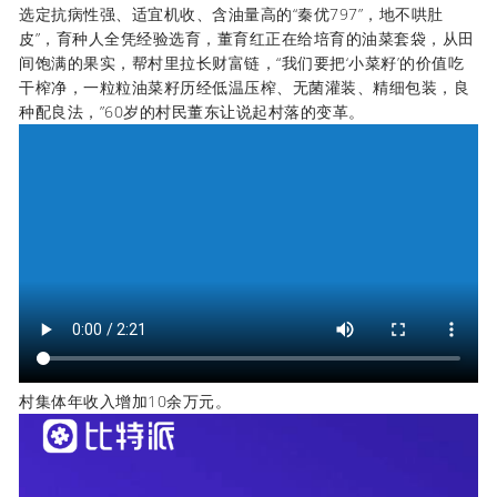
选定抗病性强、适宜机收、含油量高的“秦优797”，地不哄肚
皮”，育种人全凭经验选育，董育红正在给培育的油菜套袋，从田
间饱满的果实，帮村里拉长财富链，“我们要把‘小菜籽’的价值吃
干榨净，一粒粒油菜籽历经低温压榨、无菌灌装、精细包装，良
种配良法，”60岁的村民董东让说起村落的变革。
村集体年收入增加10余万元。