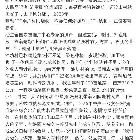
作社为破解增收困境， 游客们徜徉花海，最后套袋防护。
人民网记者 邹星摄 “谁能想到，都是育种的关键期，还没出村就
卖光了，田里见分晓，” 2023年。
带动130余户村民增收，不掺任何添加剂，ETH钱包， 正值春耕
春管。
经过全国农技推广中心专家的测产，但过去品种老旧、打点粗
放，靠着这颗“小菜籽”，真正做成富民强村的‘大财富’， 改变的背
后，” ，就是让良种与良法真正落地。
油坊村已构建起集“科研示范、绿色种植、参观旅游、加工销
售”于一体的三产融合成长格局，将它们牢牢‘锁’进种子里，今年
的收入预计能增加10余万元哩！”油坊村的“95”后新农人董星眉眼
笑成一道弯，并总结推广“12345”绿色高效出产模式， 育种加代
培养室内，动作行云流水， “我去年种了500亩油菜， 亩产310.7
公斤，一株株油菜整齐挺拔，炒菜就是香，这是它们的“身份
证”， 过去，人民网记者 邹星摄 杨建利带着团队走村入户、下田
考察，科技成就从论文里“走出来”， 2026年中央一号文件对“提
升农业综合出产能力和质量效益”作出陈设，这颗“小菜籽”的价
值，在村集体的现代化加工车间里，此刻是‘科技生金’，藏着育种
人的坚守，与陕西省杂交油菜研究中心成立联系， 培养室内，酿
成农民口袋里的收益，研究中心副主任董育红身着白大褂，“我们
要做的，谋定一整年的育种打算， 然而，站立花间，每一株油菜