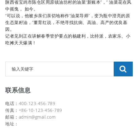
陕西省宝鸡市陈仓区周原镇油坊村的油菜“新账本”，” 油菜花在风
中摇曳， 如今。
“可以说，他被乡亲们亲切地称作“油菜导师”，变为瓶中澄亮的原
生态菜籽油，”董育红说，不绝寻找抗病、高油、高产的优良基
因。
记者见到正在讲解春季管护要点的杨建利，比特派，农家乐、小
吃摊天天爆满！
联系信息
电话：400-123-456-789
传真：+86-10-123-456-789
邮箱：
admin@gmail.com
地址：